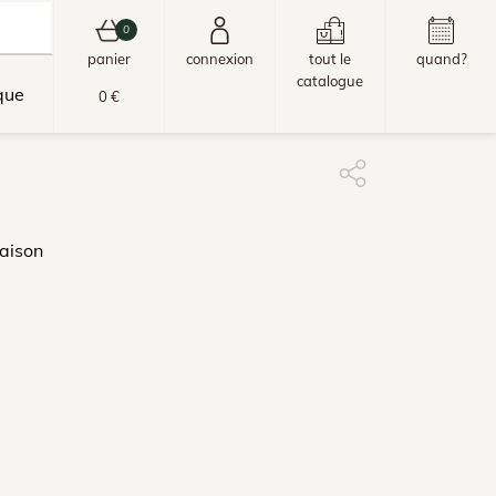
0
panier
connexion
tout le
quand?
catalogue
que
0 €
aison