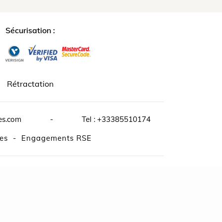
Sécurisation :
Rétractation
es.com
-
Tel :
+33385510174
es
-
Engagements RSE
ires médias :
Le Meilleur Chez Vous