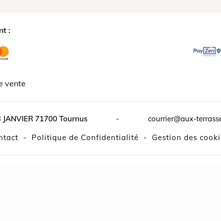
t :
e vente
3 JANVIER
71700
Tournus
-
courrier@aux-terrass
ontact
-
Politique de Confidentialité
-
Gestion des cooki
L'abus d'alcool est dangereux pour la santé.
e la solution : Click & Collect | Livraison - By
Api & You
|
Partena